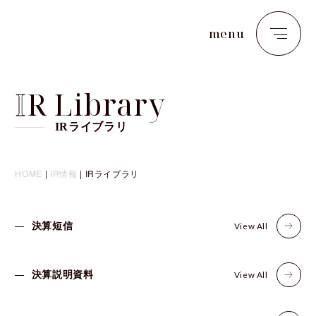
menu
close
I
R Library
IRライブラリ
HOME
|
IR情報
|
IRライブラリ
View All
決算短信
View All
決算説明資料